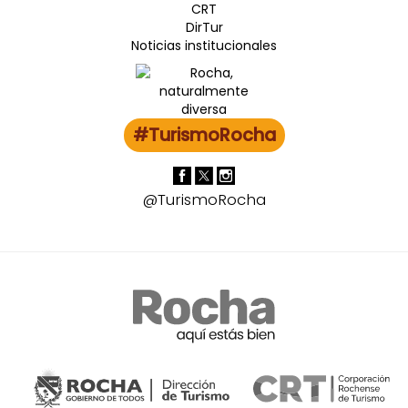
CRT
DirTur
Noticias institucionales
#TurismoRocha
@TurismoRocha