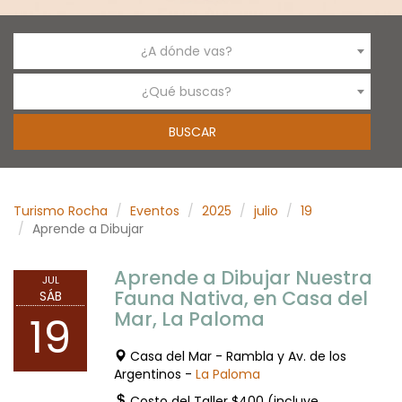
¿A dónde vas?
¿Qué buscas?
Turismo Rocha
Eventos
2025
julio
19
Aprende a Dibujar
Aprende a Dibujar Nuestra
JUL
Fauna Nativa, en Casa del
SÁB
Mar, La Paloma
19
Casa del Mar - Rambla y Av. de los
Argentinos -
La Paloma
Costo del Taller $400 (incluye