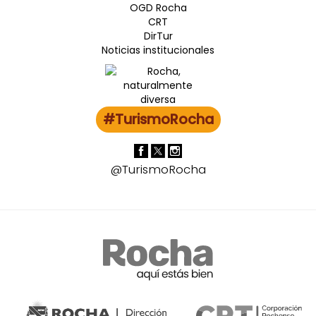
OGD Rocha
CRT
DirTur
Noticias institucionales
#TurismoRocha
@TurismoRocha