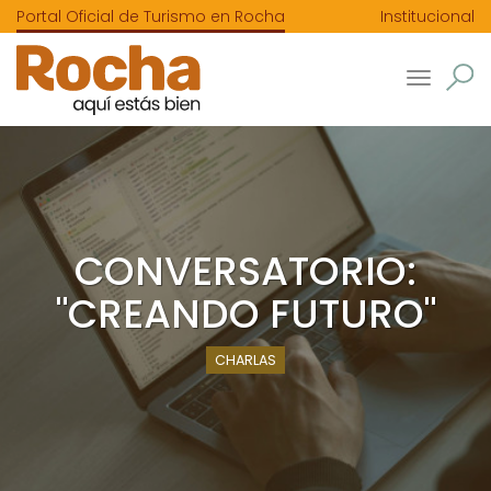
Portal Oficial de Turismo en Rocha
Institucional
Toggle
navigatio
CONVERSATORIO:
"CREANDO FUTURO"
CHARLAS