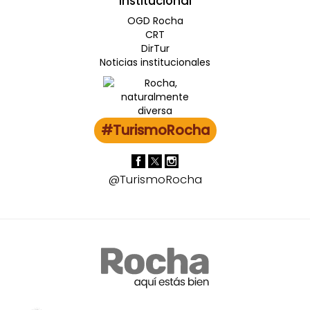
Institucional
OGD Rocha
CRT
DirTur
Noticias institucionales
#TurismoRocha
@TurismoRocha