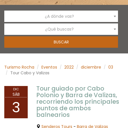
¿A dónde vas?
¿Qué buscas?
Turismo Rocha
Eventos
2022
diciembre
03
Tour Cabo y Valizas
Tour guiado por Cabo
DIC
Polonio y Barra de Valizas,
SÁB
recorriendo los principales
3
puntos de ambos
balnearios
Senderos Tours
-
Barra de Valizas