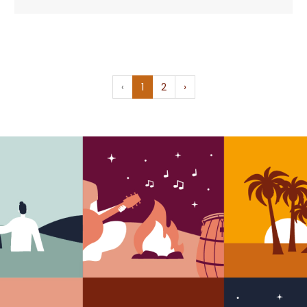
‹
1
2
›