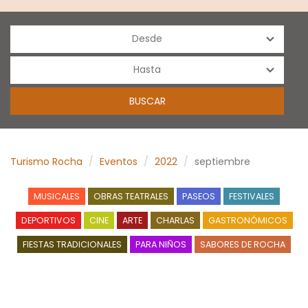
Turismo Rocha
Eventos
2022
septiembre
MUSICALES
OBRAS TEATRALES
PASEOS
FESTIVALES
DEPORTIVOS
CINE
ARTE
CHARLAS
GASTRONÓMICOS
FIESTAS TRADICIONALES
PARA NIÑOS
SABORES DE ROCHA