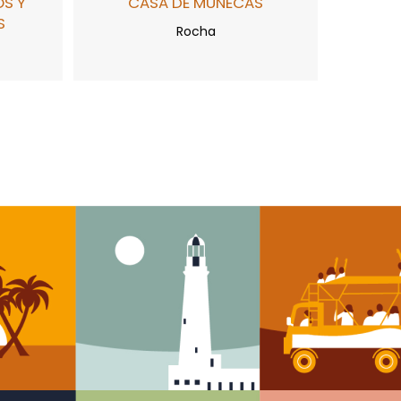
OS Y
"CASA DE MUÑECAS"
S
Rocha