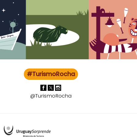
#TurismoRocha
@TurismoRocha