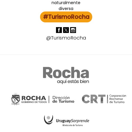
#TurismoRocha
@TurismoRocha