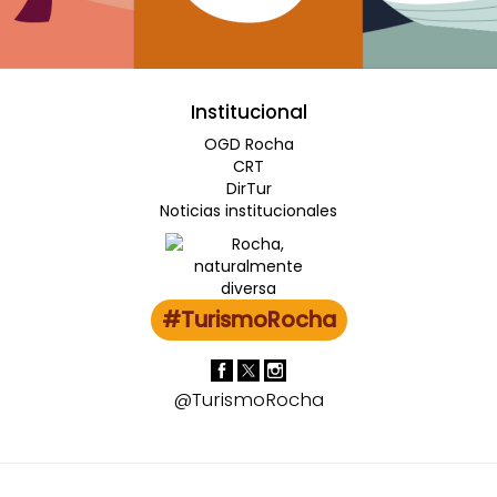
Institucional
OGD Rocha
CRT
DirTur
Noticias institucionales
#TurismoRocha
@TurismoRocha