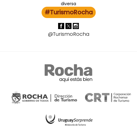
#TurismoRocha
@TurismoRocha