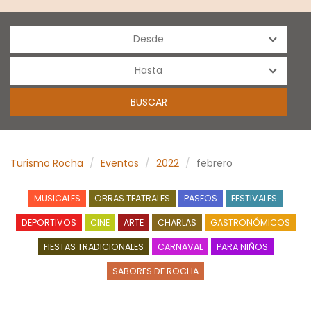
Turismo Rocha
Eventos
2022
febrero
MUSICALES
OBRAS TEATRALES
PASEOS
FESTIVALES
DEPORTIVOS
CINE
ARTE
CHARLAS
GASTRONÓMICOS
FIESTAS TRADICIONALES
CARNAVAL
PARA NIÑOS
SABORES DE ROCHA