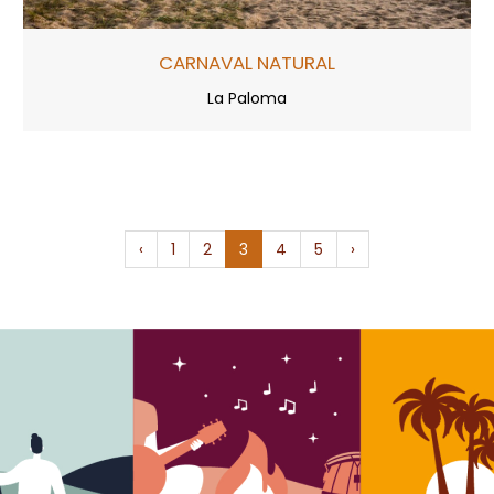
CARNAVAL NATURAL
La Paloma
‹
1
2
3
4
5
›