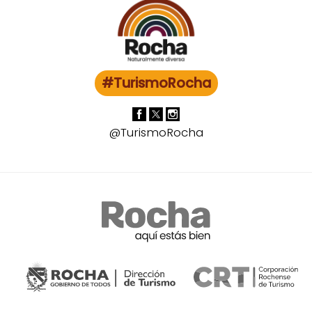
#TurismoRocha
@TurismoRocha