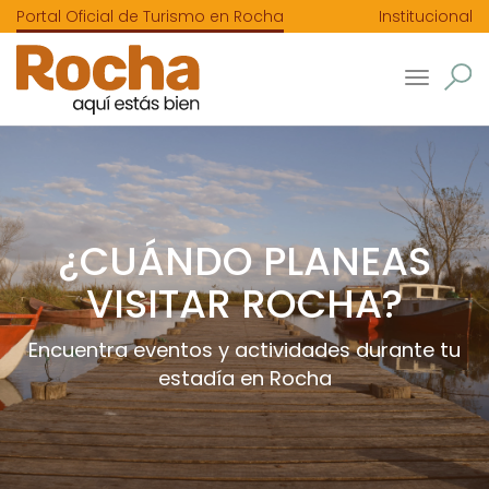
Portal Oficial de Turismo en Rocha
Institucional
Toggle
navigatio
¿CUÁNDO PLANEAS
VISITAR ROCHA?
Encuentra eventos y actividades durante tu
estadía en Rocha