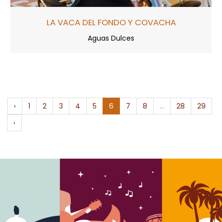
LA VACA DEL FONDO Y COVACHA
Aguas Dulces
‹
1
2
3
4
5
6
7
8
...
28
29
›