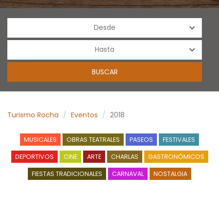
Turismo Rocha
Eventos
2018
MUSICALES
OBRAS TEATRALES
PASEOS
FESTIVALES
DEPORTIVOS
CINE
ARTE
CHARLAS
GASTRONÓMICOS
FIESTAS TRADICIONALES
CARNAVAL
NOSTALGIA