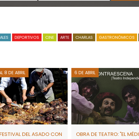
VALES
DEPORTIVOS
CINE
ARTE
CHARLAS
GASTRONÓMICOS
AL 8 DE ABRIL
6 DE ABRIL
FESTIVAL DEL ASADO CON
OBRA DE TEATRO: "EL MÉD