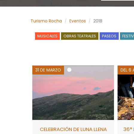
Turismo Rocha
Eventos
2018
MUSICALES
OBRAS TEATRALES
PASEOS
FESTI
31 DE MARZO
DEL 6 
CELEBRACIÓN DE LUNA LLENA
36° 