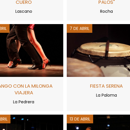
CUERO
PALOS"
Lascano
Rocha
BRIL
7 DE ABRIL
ANGO CON LA MILONGA
FIESTA SERENA
VIAJERA
La Paloma
La Pedrera
ABRIL
13 DE ABRIL