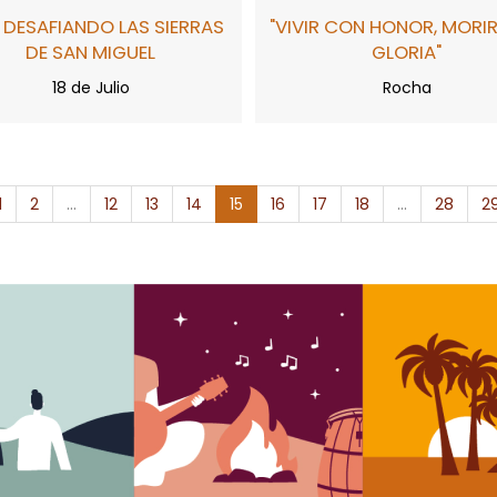
 DESAFIANDO LAS SIERRAS
"VIVIR CON HONOR, MORI
DE SAN MIGUEL
GLORIA"
18 de Julio
Rocha
1
2
...
12
13
14
15
16
17
18
...
28
2