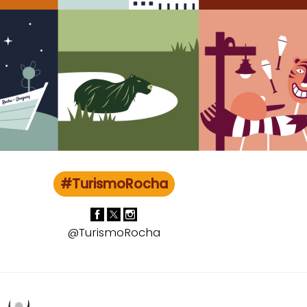
#TurismoRocha
@TurismoRocha