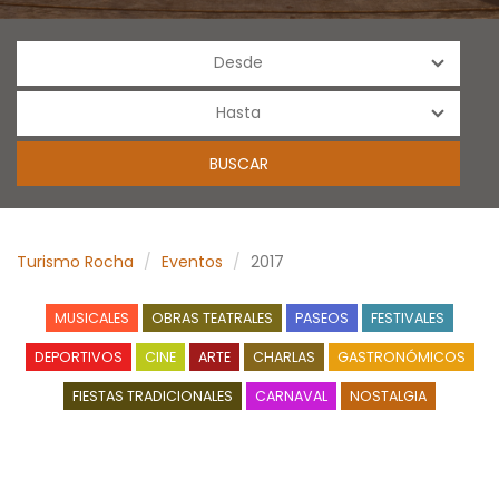
Turismo Rocha
Eventos
2017
MUSICALES
OBRAS TEATRALES
PASEOS
FESTIVALES
DEPORTIVOS
CINE
ARTE
CHARLAS
GASTRONÓMICOS
FIESTAS TRADICIONALES
CARNAVAL
NOSTALGIA