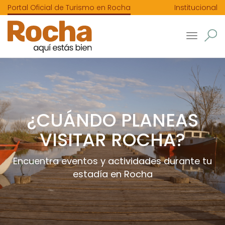
Portal Oficial de Turismo en Rocha
Institucional
Toggle
navigatio
¿CUÁNDO PLANEAS
VISITAR ROCHA?
Encuentra eventos y actividades durante tu
estadía en Rocha