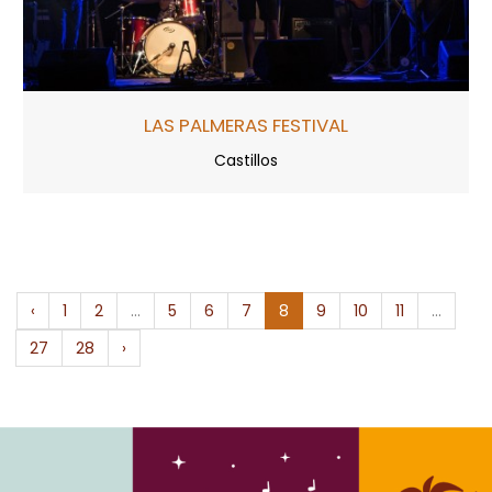
LAS PALMERAS FESTIVAL
Castillos
‹
1
2
...
5
6
7
8
9
10
11
...
27
28
›