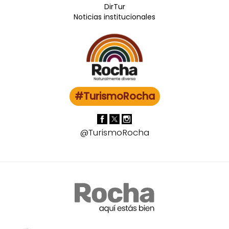
DirTur
Noticias institucionales
#TurismoRocha
@TurismoRocha