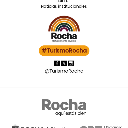
DirTur
Noticias institucionales
#TurismoRocha
@TurismoRocha