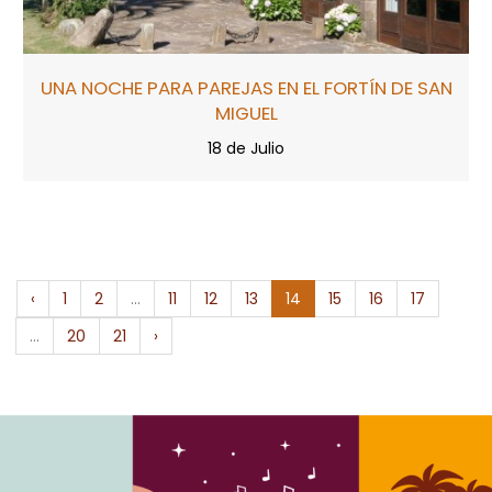
UNA NOCHE PARA PAREJAS EN EL FORTÍN DE SAN
MIGUEL
18 de Julio
‹
1
2
...
11
12
13
14
15
16
17
...
20
21
›