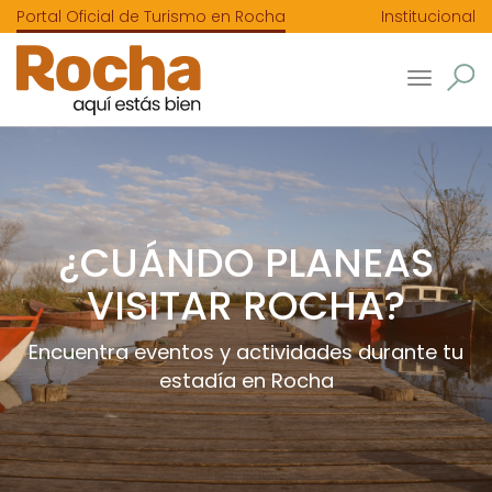
Portal Oficial de Turismo en Rocha
Institucional
Toggle
navigatio
¿CUÁNDO PLANEAS
VISITAR ROCHA?
Encuentra eventos y actividades durante tu
estadía en Rocha