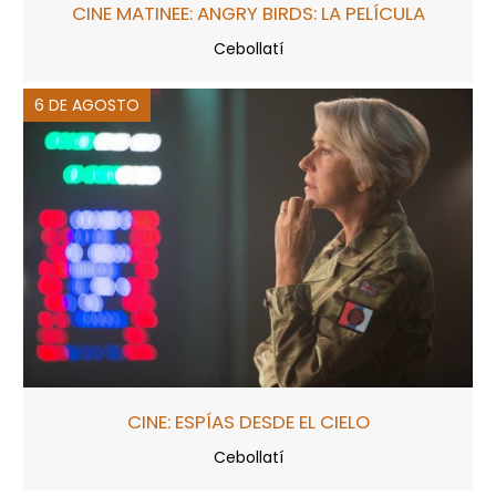
CINE MATINEE: ANGRY BIRDS: LA PELÍCULA
Cebollatí
6 DE AGOSTO
CINE: ESPÍAS DESDE EL CIELO
Cebollatí