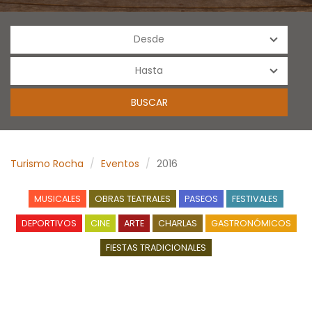
Turismo Rocha
Eventos
2016
MUSICALES
OBRAS TEATRALES
PASEOS
FESTIVALES
DEPORTIVOS
CINE
ARTE
CHARLAS
GASTRONÓMICOS
FIESTAS TRADICIONALES