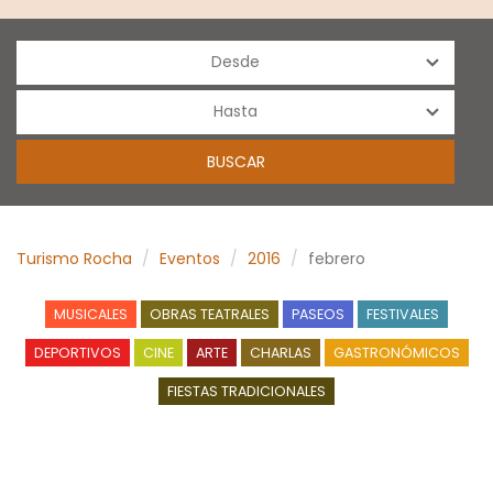
Turismo Rocha
Eventos
2016
febrero
MUSICALES
OBRAS TEATRALES
PASEOS
FESTIVALES
DEPORTIVOS
CINE
ARTE
CHARLAS
GASTRONÓMICOS
FIESTAS TRADICIONALES