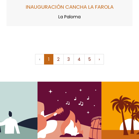
INAUGURACIÓN CANCHA LA FAROLA
La Paloma
‹
1
2
3
4
5
›