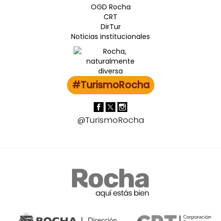
OGD Rocha
CRT
DirTur
Noticias institucionales
#TurismoRocha
@TurismoRocha