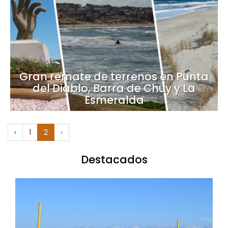
Gran remate de terrenos en Punta
del Diablo, Barra de Chuy y La
Esmeralda
‹
1
2
›
Destacados