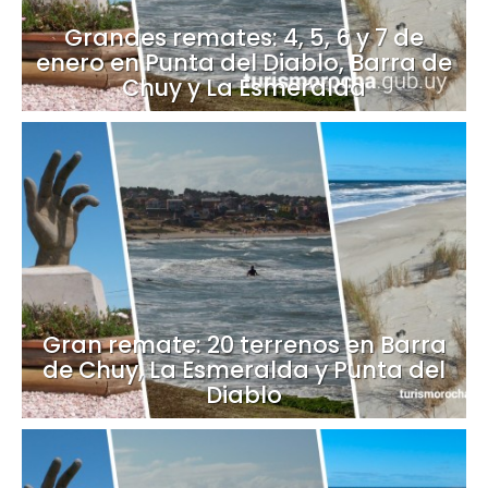
Grandes remates: 4, 5, 6 y 7 de
enero en Punta del Diablo, Barra de
Chuy y La Esmeralda
Gran remate: 20 terrenos en Barra
de Chuy, La Esmeralda y Punta del
Diablo