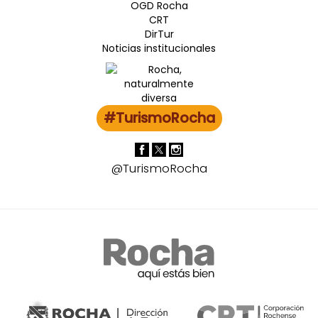
OGD Rocha
CRT
DirTur
Noticias institucionales
#TurismoRocha
@TurismoRocha