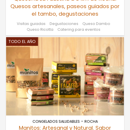
Quesos artesanales, paseos guiados por
el tambo, degustaciones
Visitas guiadas
Degustaciones
Queso Dambo
Queso Ricotta
Catering para eventos
TODO EL AÑO
-
CONGELADOS SALUDABLES
ROCHA
Manitos: Artesanal y Natural. Sabor