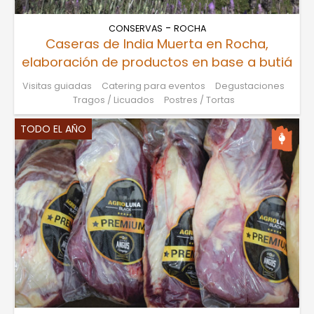
-
CONSERVAS
ROCHA
Caseras de India Muerta en Rocha,
elaboración de productos en base a butiá
Visitas guiadas
Catering para eventos
Degustaciones
Tragos / Licuados
Postres / Tortas
TODO EL AÑO