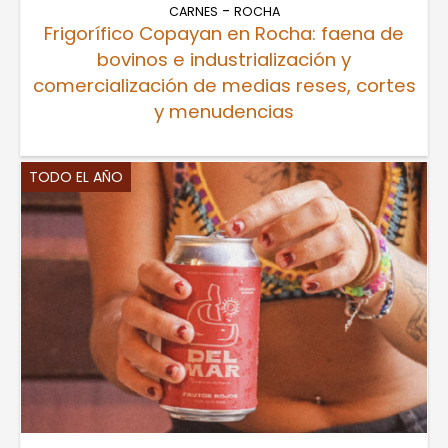
-
CARNES
ROCHA
Frigorífico Copayan en Rocha: faena de
bovinos e industrialización y
comercialización de medias reses, cortes
y menudencias
TODO EL AÑO