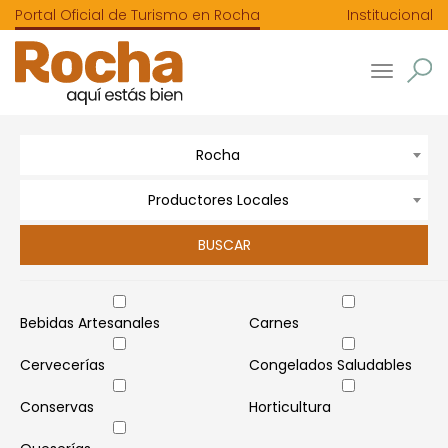
Portal Oficial de Turismo en Rocha
Institucional
Toggle
navigatio
Rocha
Productores Locales
Bebidas Artesanales
Carnes
Cervecerías
Congelados Saludables
Conservas
Horticultura