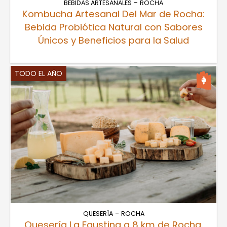
-
BEBIDAS ARTESANALES
ROCHA
Kombucha Artesanal Del Mar de Rocha:
Bebida Probiótica Natural con Sabores
Únicos y Beneficios para la Salud
TODO EL AÑO
-
QUESERÍA
ROCHA
Quesería La Faustina a 8 km de Rocha.