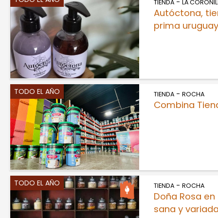
-
TIENDA
LA CORONIL
Autóctona, ti
prima uruguay
TODO EL AÑO
-
TIENDA
ROCHA
Combina Tiend
TODO EL AÑO
-
TIENDA
ROCHA
Doña Rosa en 
sana y variad