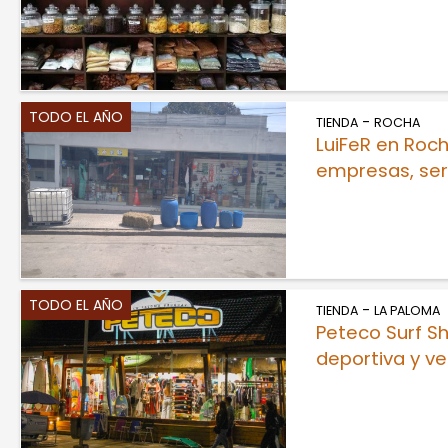
TODO EL AÑO
-
TIENDA
ROCHA
LuiFeR en Roch
empresas, ser
TODO EL AÑO
-
TIENDA
LA PALOMA
Peteco Surf S
deportiva y v