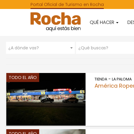
Portal Oficial de Turismo en Rocha
QUÉ HACER
DE
¿A dónde vas?
¿Qué buscas?
TODO EL AÑO
-
TIENDA
LA PALOMA
América Roper
TODO EL AÑO