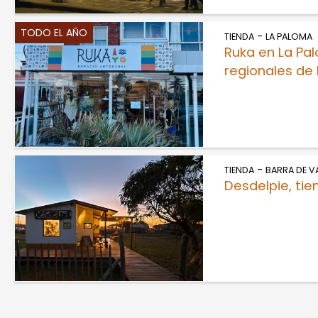
TODO EL AÑO
-
TIENDA
LA PALOMA
Ruka en La Pa
regionales de
-
TIENDA
BARRA DE V
Desdelpie, tie