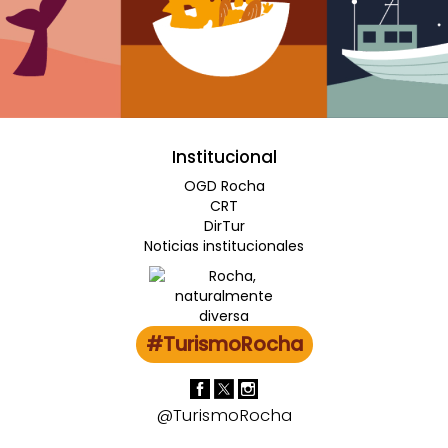
Institucional
OGD Rocha
CRT
DirTur
Noticias institucionales
#TurismoRocha
@TurismoRocha