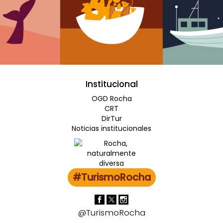
Institucional
OGD Rocha
CRT
DirTur
Noticias institucionales
#TurismoRocha
@TurismoRocha