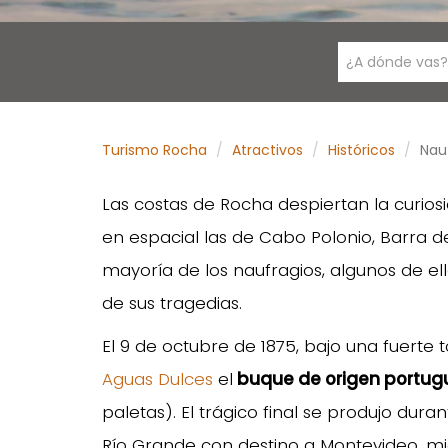
¿A dónde vas?
Turismo Rocha
Atractivos
Históricos
Nauf
Las costas de Rocha despiertan la curios
en espacial las de Cabo Polonio, Barra de
mayoría de los naufragios, algunos de el
de sus tragedias.
El 9 de octubre de 1875, bajo una fuerte
Aguas Dulces
el
buque de origen portugu
paletas). El trágico final se produjo dura
Río Grande con destino a Montevideo, m