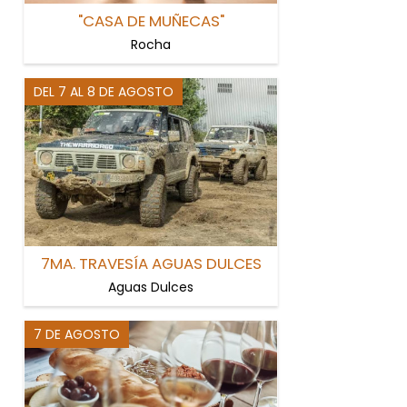
"CASA DE MUÑECAS"
Rocha
DEL 7 AL 8 DE AGOSTO
7MA. TRAVESÍA AGUAS DULCES
Aguas Dulces
7 DE AGOSTO