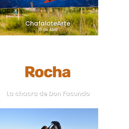
ChafaloteArte
19 de Abril
La chacra de Don Facundo
Rocha