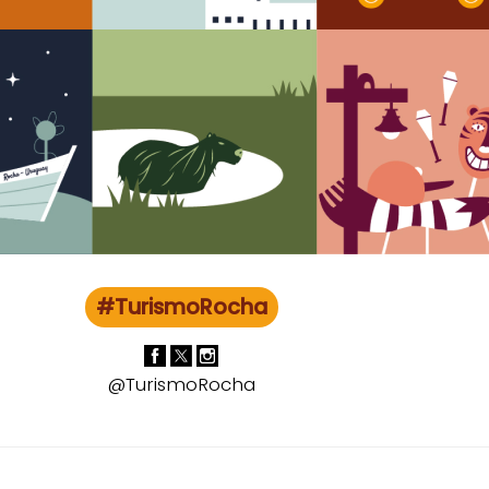
#TurismoRocha
@TurismoRocha