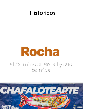
+ Históricos
El Camino al Brasil y sus
barrios
Rocha