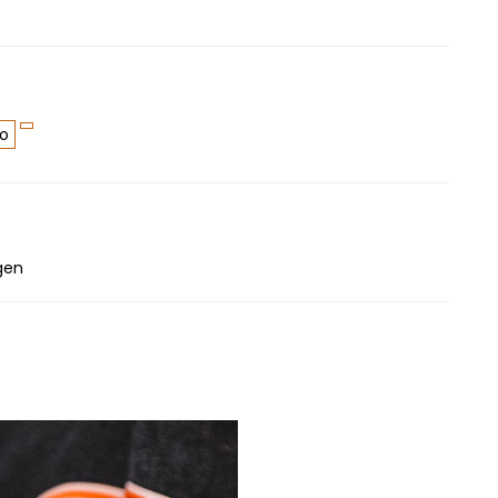
to
rgen