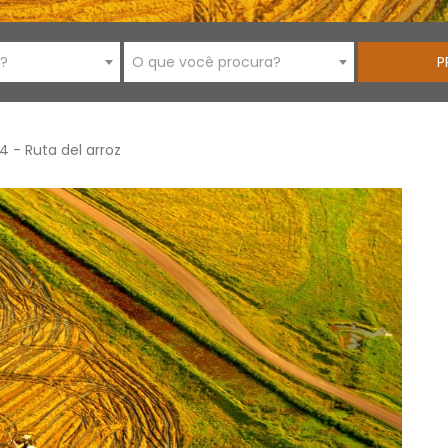
i?
O que você procura?
 4 - Ruta del arroz