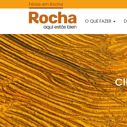
Férias em Rocha
O QUE FAZER
D
CI