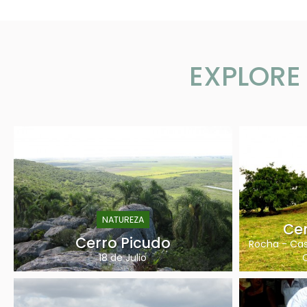
EXPLORE 
NATUREZA
Cer
Cerro Picudo
Rocha
-
Cas
18 de Julio
C