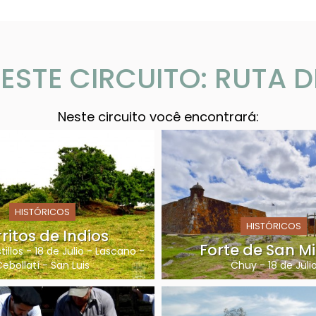
ESTE CIRCUITO: RUTA 
Neste circuito você encontrará:
HISTÓRICOS
HISTÓRICOS
ritos de Indios
Forte de San M
tillos
-
18 de Julio
-
Lascano
-
ebollatí
-
San Luis
Chuy
-
18 de Juli