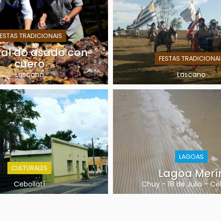
FESTAS TRADICIONAIS
val do asado con
FESTAS TRADICIONAI
cuero
Lascano
Lascano
LAGOAS
CULTURALES
Lagoa Merí
Cebollatí
Chuy
-
18 de Julio
-
Ceb