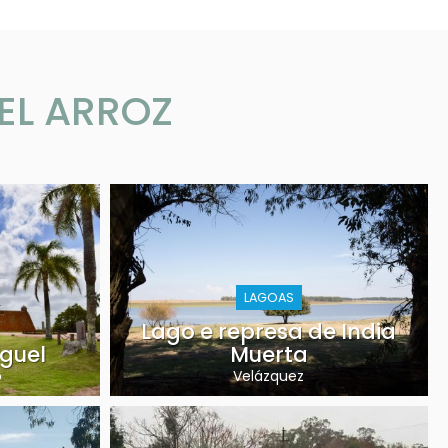
DEL ARROZ
LAGOAS
Lago e represa de India
iguel
Muerta
o
Velázquez