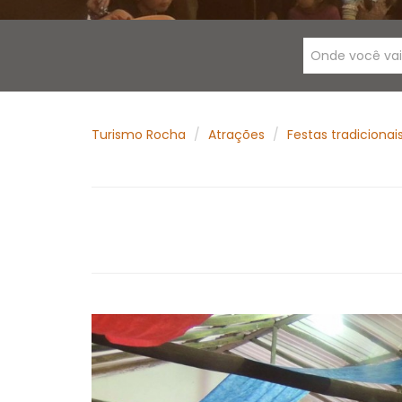
Onde você va
Turismo Rocha
Atrações
Festas tradicionai