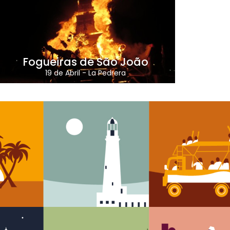
Fogueiras de São João
19 de Abril
-
La Pedrera