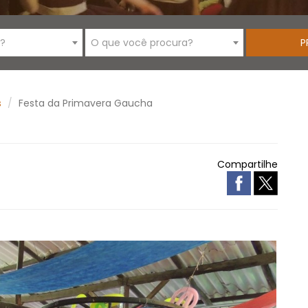
i?
O que você procura?
s
Festa da Primavera Gaucha
Compartilhe