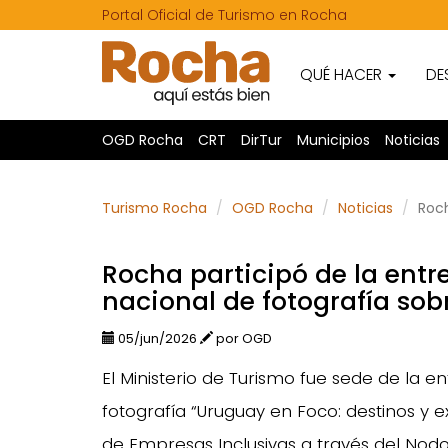
Portal Oficial de Turismo en Rocha
QUÉ HACER
DE
OGD Rocha
CRT
DirTur
Municipios
Noticias
Turismo Rocha
OGD Rocha
Noticias
Roch
Rocha participó de la ent
nacional de fotografía sob
05/jun/2026
por OGD
El Ministerio de Turismo fue sede de la 
fotografía “Uruguay en Foco: destinos y e
de Empresas Inclusivas a través del Nod