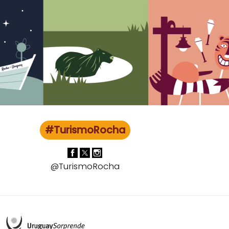
#TurismoRocha
@TurismoRocha