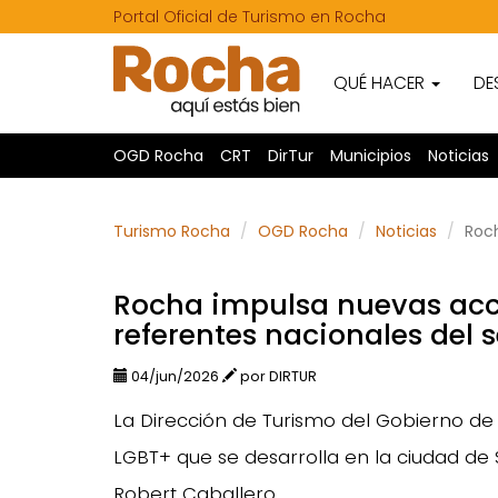
Portal Oficial de Turismo en Rocha
QUÉ HACER
DE
OGD Rocha
CRT
DirTur
Municipios
Noticias
Turismo Rocha
OGD Rocha
Noticias
Roch
Rocha impulsa nuevas acci
referentes nacionales del s
04/jun/2026
por DIRTUR
La Dirección de Turismo del Gobierno de 
LGBT+ que se desarrolla en la ciudad de S
Robert Caballero.