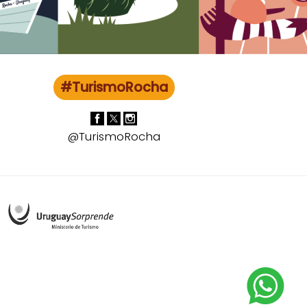
#TurismoRocha
@TurismoRocha