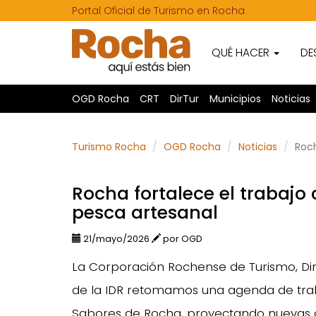
Portal Oficial de Turismo en Rocha
QUÉ HACER
DE
OGD Rocha
CRT
DirTur
Municipios
Noticias
Turismo Rocha
OGD Rocha
Noticias
Roch
Rocha fortalece el trabajo
pesca artesanal
21/mayo/2026
por OGD
La Corporación Rochense de Turismo, Di
de la IDR retomamos una agenda de tra
Sabores de Rocha, proyectando nuevas ac