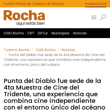
Portal Oficial de Turismo en Rocha
Institucional
Toggle
navigatio
OGD Rocha
CRT
DirTur
Municipios
Noticias
Turismo Rocha
OGD Rocha
Noticias
Punta del Diablo fue sede de la 4ta Muestra de Cine del
Tridente, una experiencia que combina cine independiente
con el entorno único del océano
Punta del Diablo fue sede de la
4ta Muestra de Cine del
Tridente, una experiencia que
combina cine independiente
con el entorno único del océano