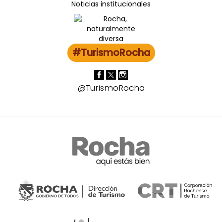
Noticias institucionales
#TurismoRocha
@TurismoRocha