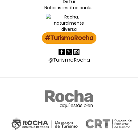
DirTur
Noticias institucionales
#TurismoRocha
@TurismoRocha