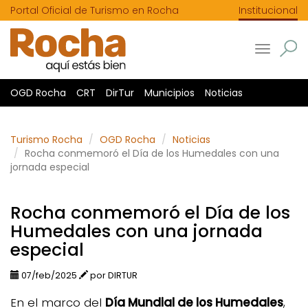
Portal Oficial de Turismo en Rocha
Institucional
Toggle
navigatio
OGD Rocha
CRT
DirTur
Municipios
Noticias
Turismo Rocha
OGD Rocha
Noticias
Rocha conmemoró el Día de los Humedales con una
jornada especial
Rocha conmemoró el Día de los
Humedales con una jornada
especial
07/feb/2025
por DIRTUR
En el marco del
Día Mundial de los Humedales
,