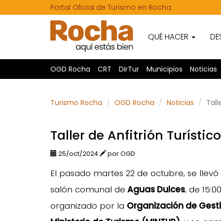
Portal Oficial de Turismo en Rocha
QUÉ HACER
DE
OGD Rocha
CRT
DirTur
Municipios
Noticias
Turismo Rocha
OGD Rocha
Noticias
Tall
Taller de Anfitrión Turísti
25/oct/2024
por OGD
El pasado martes 22 de octubre, se llevó
salón comunal de
Aguas Dulces
, de 15:0
organizado por la
Organización de Gest