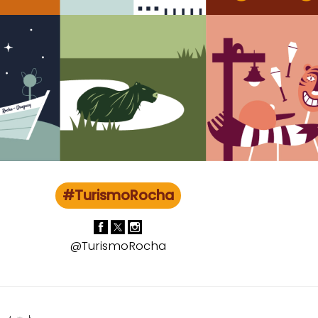
#TurismoRocha
@TurismoRocha