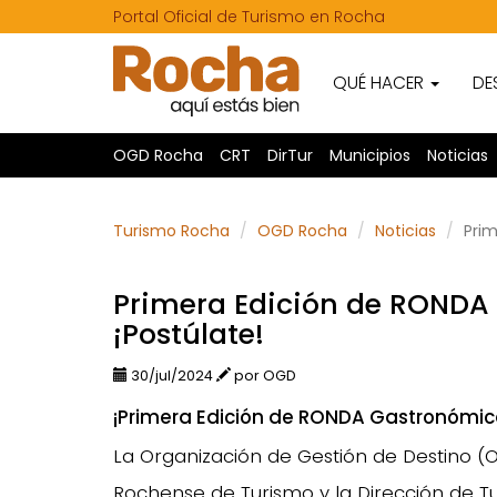
Portal Oficial de Turismo en Rocha
QUÉ HACER
DE
OGD Rocha
CRT
DirTur
Municipios
Noticias
Turismo Rocha
OGD Rocha
Noticias
Prim
Primera Edición de RONDA
¡Postúlate!
30/jul/2024
por OGD
¡Primera Edición de RONDA Gastronómic
La Organización de Gestión de Destino 
Rochense de Turismo y la Dirección de T