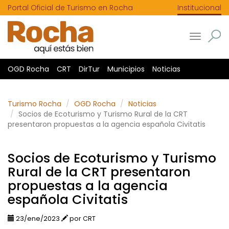
Portal Oficial de Turismo en Rocha
Institucional
Toggle
navigatio
OGD Rocha
CRT
DirTur
Municipios
Noticias
Turismo Rocha
OGD Rocha
Noticias
Socios de Ecoturismo y Turismo Rural de la CRT
presentaron propuestas a la agencia española Civitatis
Socios de Ecoturismo y Turismo
Rural de la CRT presentaron
propuestas a la agencia
española Civitatis
23/ene/2023
por CRT