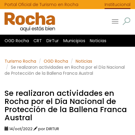
Portal Oficial de Turismo en Rocha
Institucional
Toggle
navigatio
OGD Rocha
CRT
DirTur
Municipios
Noticias
Turismo Rocha
OGD Rocha
Noticias
Se realizaron actividades en Rocha por el Día Nacional
de Protección de la Ballena Franca Austral
Se realizaron actividades en
Rocha por el Día Nacional de
Protección de la Ballena Franca
Austral
14/oct/2022
por DIRTUR