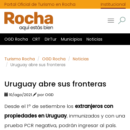
Portal Oficial de Turismo en Rocha
Institucional
Toggle
navigatio
OGD Rocha
CRT
DirTur
Municipios
Noticias
Turismo Rocha
OGD Rocha
Noticias
Uruguay abre sus fronteras
Uruguay abre sus fronteras
10/ago/2021
por OGD
Desde el 1º de setiembre los
extranjeros con
propiedades en Uruguay
, inmunizados y con una
prueba PCR negativa, podrán ingresar al país.