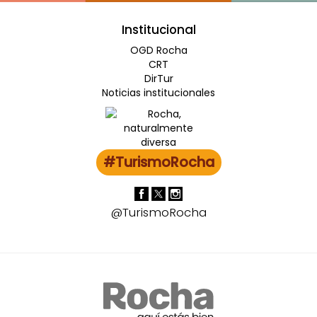
Institucional
OGD Rocha
CRT
DirTur
Noticias institucionales
#TurismoRocha
@TurismoRocha