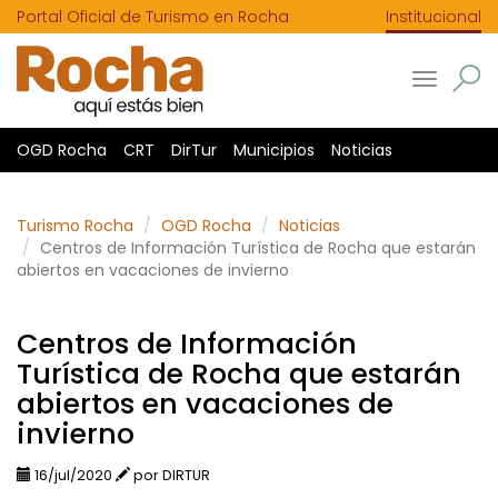
Portal Oficial de Turismo en Rocha
Institucional
Toggle
navigatio
OGD Rocha
CRT
DirTur
Municipios
Noticias
Turismo Rocha
OGD Rocha
Noticias
Centros de Información Turística de Rocha que estarán
abiertos en vacaciones de invierno
Centros de Información
Turística de Rocha que estarán
abiertos en vacaciones de
invierno
16/jul/2020
por DIRTUR