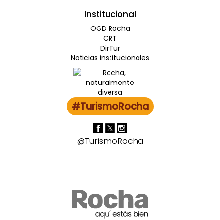
Institucional
OGD Rocha
CRT
DirTur
Noticias institucionales
#TurismoRocha
@TurismoRocha