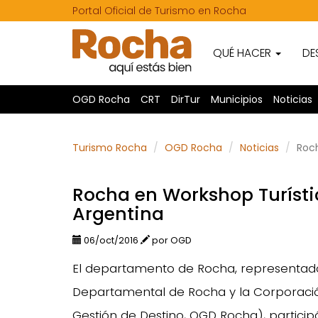
Portal Oficial de Turismo en Rocha
QUÉ HACER
DE
OGD Rocha
CRT
DirTur
Municipios
Noticias
Turismo Rocha
OGD Rocha
Noticias
Roc
Rocha en Workshop Turíst
Argentina
06/oct/2016
por OGD
El departamento de Rocha, representado 
Departamental de Rocha y la Corporaci
Gestión de Destino, OGD Rocha), particip