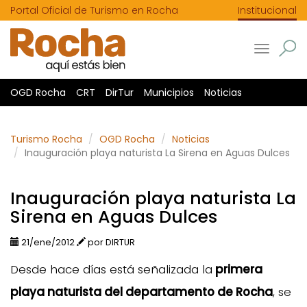
Portal Oficial de Turismo en Rocha
Institucional
Toggle
navigatio
OGD Rocha
CRT
DirTur
Municipios
Noticias
Turismo Rocha
OGD Rocha
Noticias
Inauguración playa naturista La Sirena en Aguas Dulces
Inauguración playa naturista La
Sirena en Aguas Dulces
21/ene/2012
por DIRTUR
Desde hace días está señalizada la
primera
playa naturista del departamento de Rocha
, se