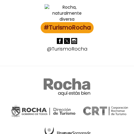
#TurismoRocha
@TurismoRocha