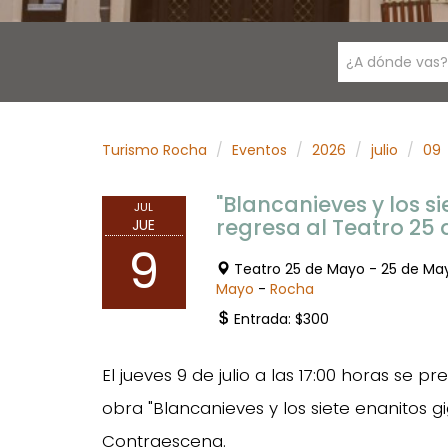
¿A dónde vas?
Turismo Rocha
Eventos
2026
julio
09
"Blancanieves y los s
JUL
regresa al Teatro 25
JUE
9
Teatro 25 de Mayo - 25 de M
Mayo
-
Rocha
Entrada: $300
El jueves 9 de julio a las 17:00 horas se 
obra "Blancanieves y los siete enanitos 
Contraescena.