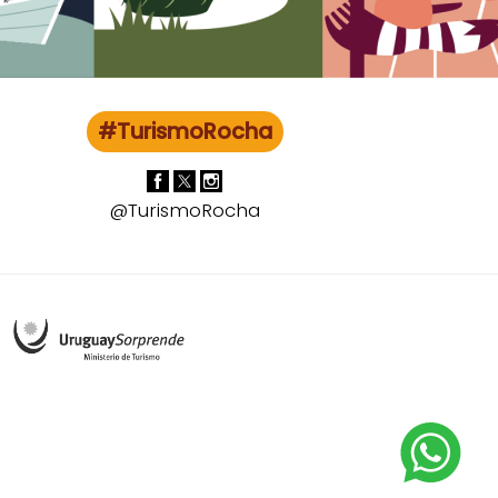
#TurismoRocha
@TurismoRocha