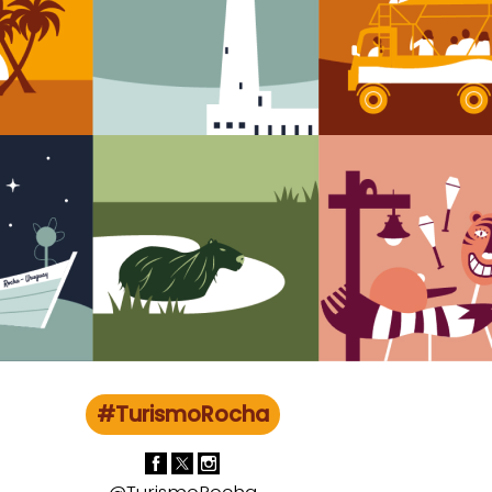
#TurismoRocha