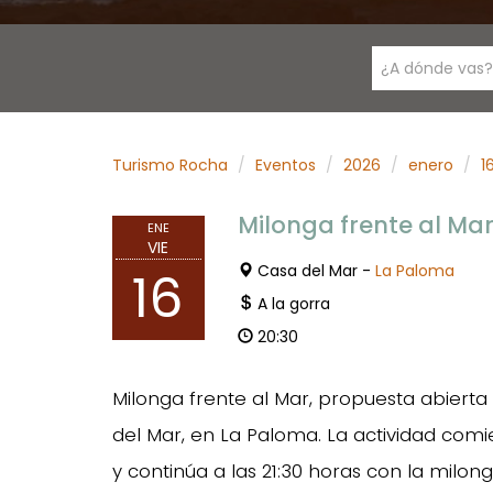
¿A dónde vas?
Turismo Rocha
Eventos
2026
enero
1
Milonga frente al Ma
ENE
VIE
Casa del Mar -
La Paloma
16
A la gorra
20:30
Milonga frente al Mar, propuesta abierta 
del Mar, en La Paloma. La actividad comi
y continúa a las 21:30 horas con la milong