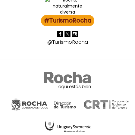
#TurismoRocha
@TurismoRocha