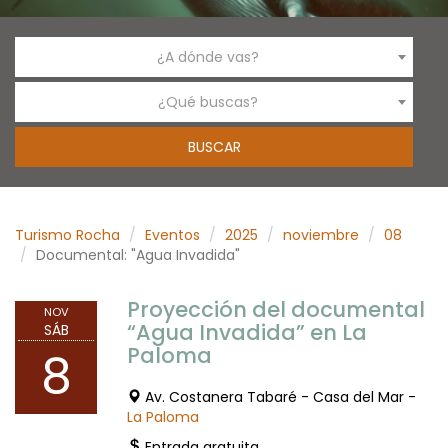
¿A dónde vas?
¿Qué buscas?
Turismo Rocha
Eventos
2025
noviembre
08
Documental: "Agua Invadida"
Proyección del documental
NOV
“Agua Invadida” en La
SÁB
Paloma
8
Av. Costanera Tabaré - Casa del Mar -
La Paloma
Entrada gratuita