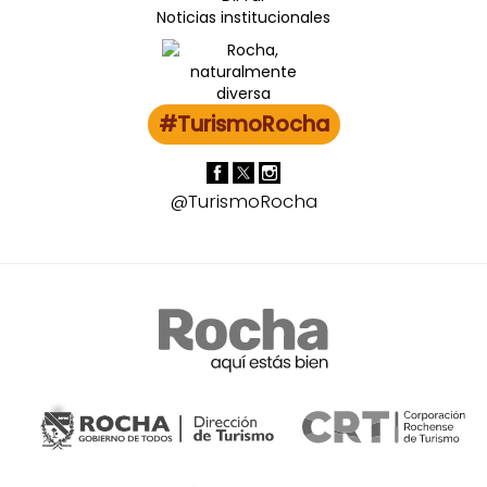
Noticias institucionales
#TurismoRocha
@TurismoRocha