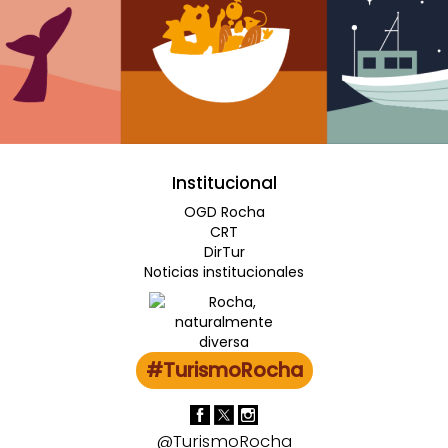
Institucional
OGD Rocha
CRT
DirTur
Noticias institucionales
#TurismoRocha
@TurismoRocha