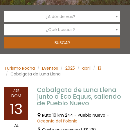
¿A dónde vas?
¿Qué buscas?
Turismo Rocha
Eventos
2025
abril
13
Cabalgata de Luna Llena
Cabalgata de Luna Llena
ABR
junto a Eco Equus, saliendo
DOM
de Pueblo Nuevo
13
Ruta 10 km 244 - Pueblo Nuevo -
Oceanía del Polonio
AL
Costo por persona U$S 100