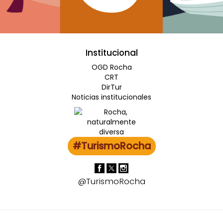
Institucional
OGD Rocha
CRT
DirTur
Noticias institucionales
#TurismoRocha
@TurismoRocha