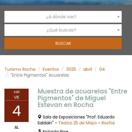
¿A dónde vas?
¿Qué buscas?
Turismo Rocha
Eventos
2025
abril
04
"Entre Pigmentos" Acuarelas
Muestra de acuarelas "Entre
ABR
Pigmentos" de Miguel
VIE
Estevan en Rocha
4
Sala de Exposiciones "Prof. Eduardo
Saldain" -
Teatro 25 de Mayo
-
Rocha
AL
Entrada libre