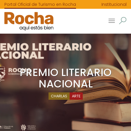
Portal Oficial de Turismo en Rocha
Institucional
Toggle
navigatio
PREMIO LITERARIO
NACIONAL
CHARLAS
ARTE