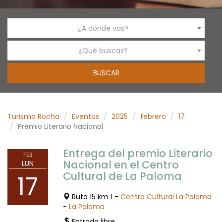
¿A dónde vas?
¿Qué buscas?
Turismo Rocha
Eventos
2025
febrero
17
Premio Literario Nacional
Entrega del premio Literario
FEB
Nacional en el Centro
LUN
Cultural de La Paloma
17
Ruta 15 km 1 -
Centro Cultural La Paloma
-
La Paloma
Entrada libre