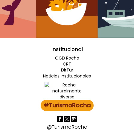
Institucional
OGD Rocha
CRT
DirTur
Noticias institucionales
#TurismoRocha
@TurismoRocha