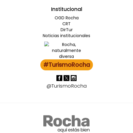
Institucional
OGD Rocha
CRT
DirTur
Noticias institucionales
#TurismoRocha
@TurismoRocha