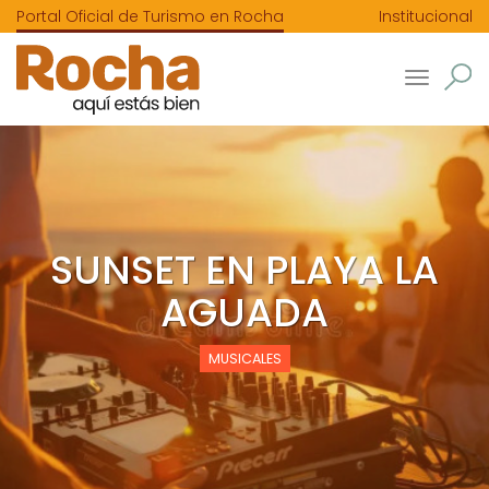
Portal Oficial de Turismo en Rocha
Institucional
Toggle
navigatio
SUNSET EN PLAYA LA
AGUADA
MUSICALES