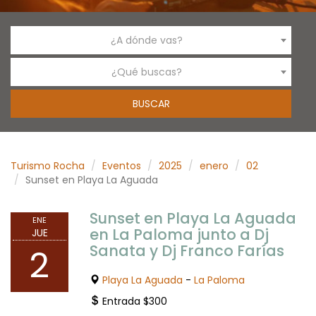
¿A dónde vas?
¿Qué buscas?
Turismo Rocha
Eventos
2025
enero
02
Sunset en Playa La Aguada
Sunset en Playa La Aguada
ENE
en La Paloma junto a Dj
JUE
Sanata y Dj Franco Farías
2
Playa La Aguada
-
La Paloma
Entrada $300