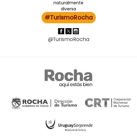
#TurismoRocha
@TurismoRocha