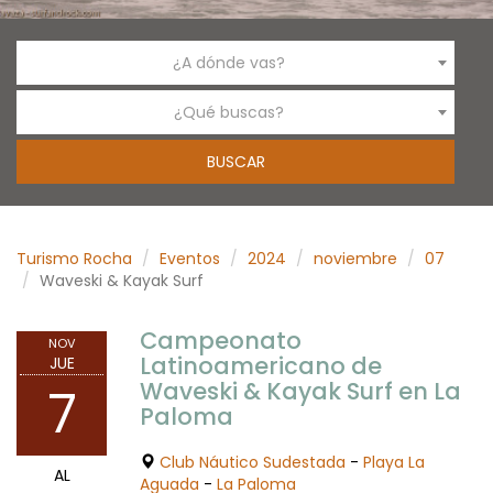
¿A dónde vas?
¿Qué buscas?
Turismo Rocha
Eventos
2024
noviembre
07
Waveski & Kayak Surf
Campeonato
NOV
Latinoamericano de
JUE
Waveski & Kayak Surf en La
7
Paloma
Club Náutico Sudestada
-
Playa La
AL
Aguada
-
La Paloma