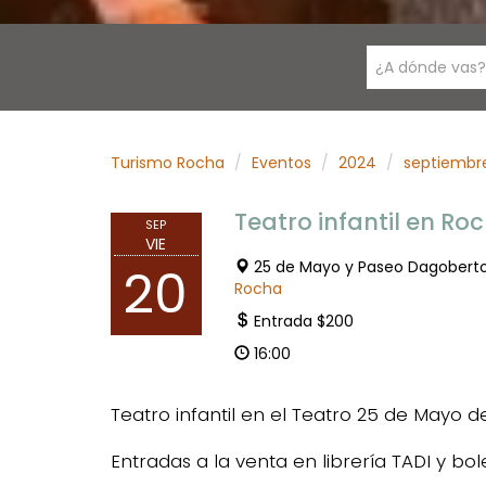
¿A dónde vas?
Turismo Rocha
Eventos
2024
septiembr
Teatro infantil en Ro
SEP
VIE
25 de Mayo y Paseo Dagobert
20
Rocha
Entrada $200
16:00
Teatro infantil en el Teatro 25 de Mayo d
Entradas a la venta en librería TADI y bole