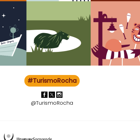
#TurismoRocha
@TurismoRocha