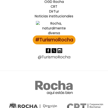
OGD Rocha
CRT
DirTur
Noticias institucionales
#TurismoRocha
@TurismoRocha